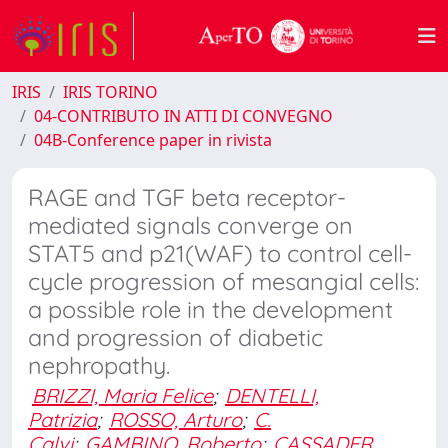
IRIS
IRIS TORINO
04-CONTRIBUTO IN ATTI DI CONVEGNO
04B-Conference paper in rivista
RAGE and TGF beta receptor-
mediated signals converge on
STAT5 and p21(WAF) to control cell-
cycle progression of mesangial cells:
a possible role in the development
and progression of diabetic
nephropathy.
BRIZZI, Maria Felice
;
DENTELLI,
Patrizia
;
ROSSO, Arturo
;
C.
Calvi
;
GAMBINO, Roberto
;
CASSADER,