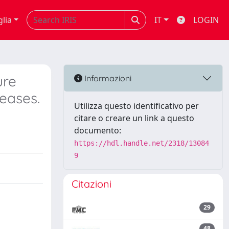
glia
IT
LOGIN
ure
Informazioni
seases.
Utilizza questo identificativo per
citare o creare un link a questo
documento:
https://hdl.handle.net/2318/13084
9
Citazioni
29
48