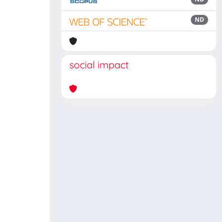
ND
social impact