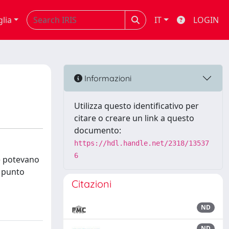
glia
IT
LOGIN
Informazioni
Utilizza questo identificativo per
citare o creare un link a questo
documento:
https://hdl.handle.net/2318/13537
6
he potevano
n punto
Citazioni
ND
ND