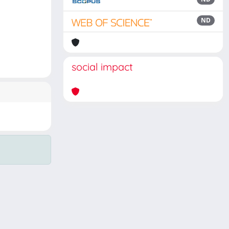
ND
social impact