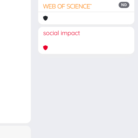
ND
social impact