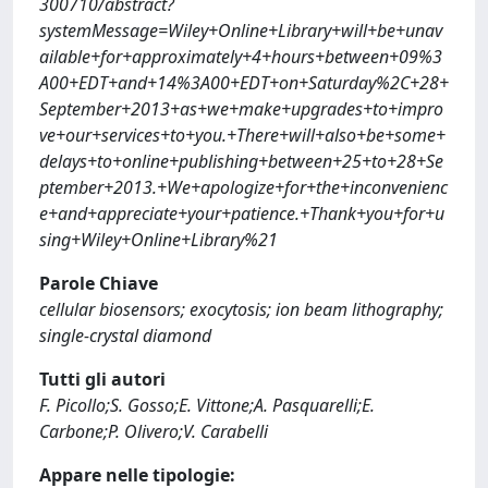
300710/abstract?
systemMessage=Wiley+Online+Library+will+be+unav
ailable+for+approximately+4+hours+between+09%3
A00+EDT+and+14%3A00+EDT+on+Saturday%2C+28+
September+2013+as+we+make+upgrades+to+impro
ve+our+services+to+you.+There+will+also+be+some+
delays+to+online+publishing+between+25+to+28+Se
ptember+2013.+We+apologize+for+the+inconvenienc
e+and+appreciate+your+patience.+Thank+you+for+u
sing+Wiley+Online+Library%21
Parole Chiave
cellular biosensors; exocytosis; ion beam lithography;
single-crystal diamond
Tutti gli autori
F. Picollo;S. Gosso;E. Vittone;A. Pasquarelli;E.
Carbone;P. Olivero;V. Carabelli
Appare nelle tipologie: