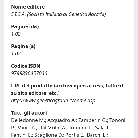
Nome editore
S.I.G.A. (Società Italiana di Genetica Agraria)
Pagine (da)
1.02
Pagine (a)
1.02
Codice ISBN
9788890457036
URL del prodotto (archivi open access, fulltext
su sito editore, etc.)
http://www.geneticagraria.it/home.asp
Tutti gli autori
Delledonne M.; Acquadro A.; Zamperin G.; Tononi
P.; Minio A.; Dal Molin A.; Toppino L.; Sala T.;
Fantini E.; Scaglione D.; Portis E.; Barchi L.;