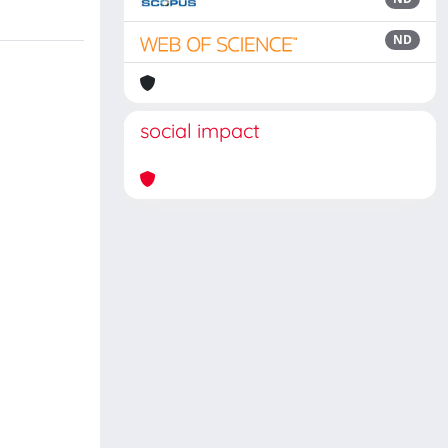
ND
social impact