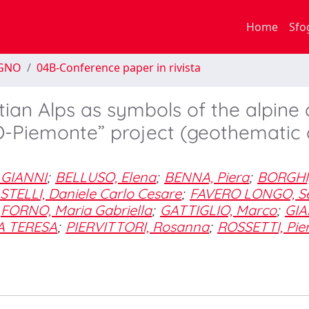
Home
Sfo
EGNO
04B-Conference paper in rivista
ian Alps as symbols of the alpine 
O-Piemonte” project (geothematic
 GIANNI
;
BELLUSO, Elena
;
BENNA, Piera
;
BORGHI
STELLI, Daniele Carlo Cesare
;
FAVERO LONGO, Se
FORNO, Maria Gabriella
;
GATTIGLIO, Marco
;
GIA
A TERESA
;
PIERVITTORI, Rosanna
;
ROSSETTI, Pier