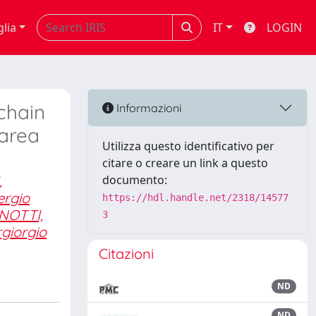
glia
IT
LOGIN
chain
Informazioni
 area
Utilizza questo identificativo per
citare o creare un link a questo
,
documento:
rgio
https://hdl.handle.net/2318/14577
NOTTI,
3
giorgio
Citazioni
ND
ND