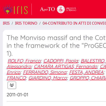
IRIS
IRIS TORINO
04-CONTRIBUTO IN ATTI DI CONV
The Monviso massif and the Cott
in the framework of the “ProGE
1).
ROLFO, Franco
;
CADOPPI, Paola
;
BALESTRO,
Alessandro
;
CAMARA ARTIGAS, Fernando
;
CA
Enrico
;
FERRANDO, Simona
;
FESTA, ANDREA
;
FRANCO
;
GIARDINO, Marco
;
GROPPO, CHIAR
2011-01-01