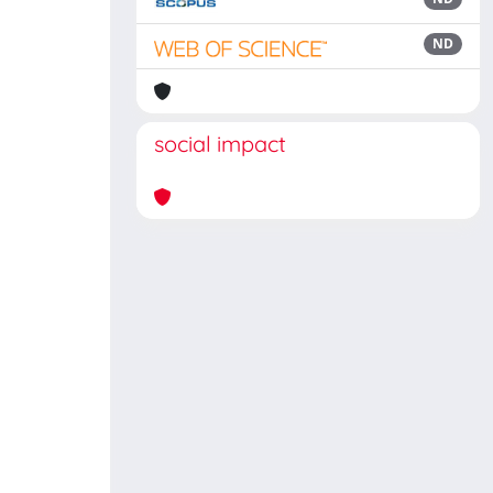
ND
social impact