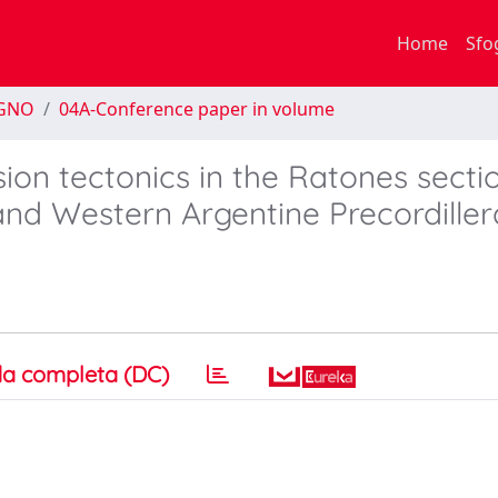
Home
Sfo
EGNO
04A-Conference paper in volume
ion tectonics in the Ratones secti
nd Western Argentine Precordiller
a completa (DC)