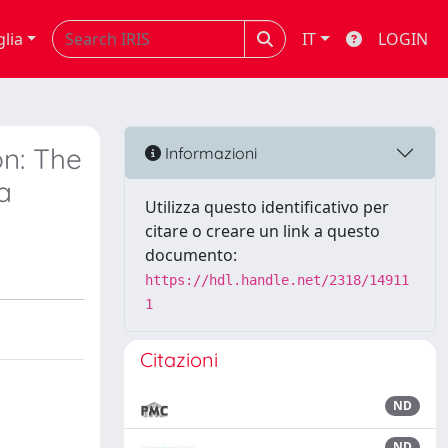
glia
IT
LOGIN
on: The
Informazioni
a
Utilizza questo identificativo per
citare o creare un link a questo
documento:
https://hdl.handle.net/2318/14911
1
Citazioni
ND
ND