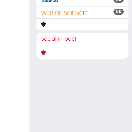
ND
social impact