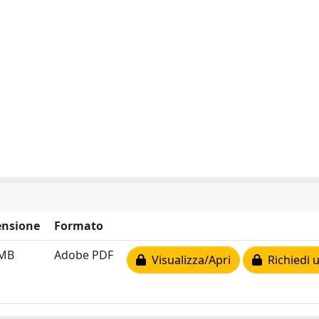
nsione
Formato
 MB
Adobe PDF
Visualizza/Apri
Richiedi 