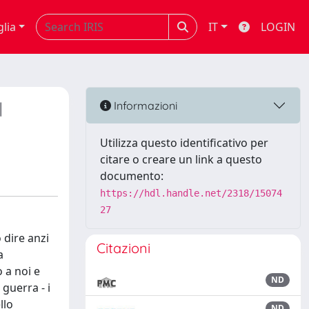
glia
IT
LOGIN
l
Informazioni
Utilizza questo identificativo per
citare o creare un link a questo
documento:
https://hdl.handle.net/2318/15074
27
 dire anzi
Citazioni
a
 a noi e
ND
guerra - i
llo
ND