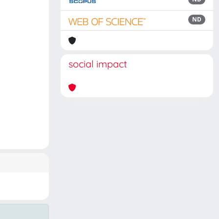
ND
social impact