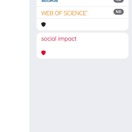
ND
social impact