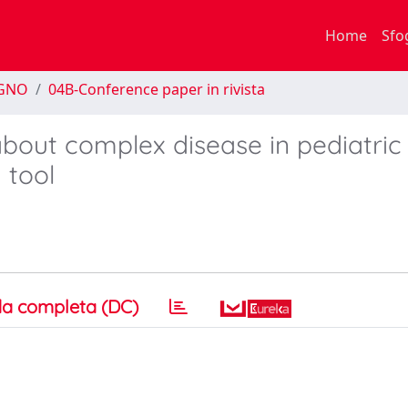
Home
Sfo
EGNO
04B-Conference paper in rivista
bout complex disease in pediatric
 tool
a completa (DC)