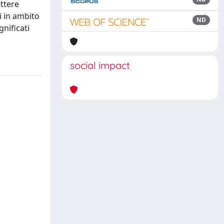
ttere
i in ambito
ND
nificati
social impact