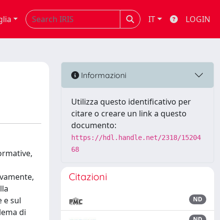
glia
IT
LOGIN
Informazioni
Utilizza questo identificativo per
citare o creare un link a questo
documento:
https://hdl.handle.net/2318/15204
68
ormative,
Citazioni
tivamente,
lla
 e sul
ND
blema di
ND