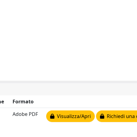
ne
Formato
Adobe PDF
Visualizza/Apri
Richiedi una 