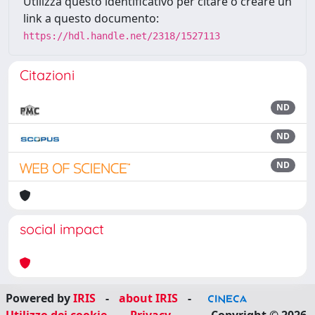
Utilizza questo identificativo per citare o creare un
link a questo documento:
https://hdl.handle.net/2318/1527113
Citazioni
ND
ND
ND
social impact
Powered by
IRIS
-
about IRIS
-