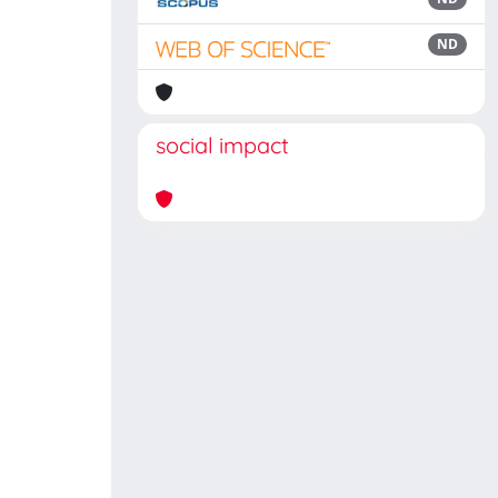
ND
social impact