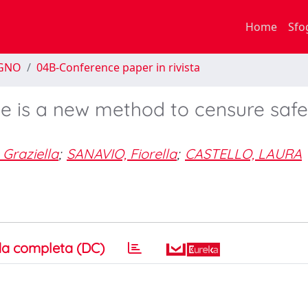
Home
Sfo
EGNO
04B-Conference paper in rivista
te is a new method to censure safe
Graziella
;
SANAVIO, Fiorella
;
CASTELLO, LAURA
a completa (DC)