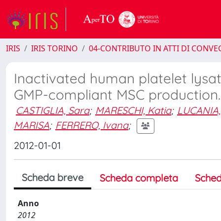
IRIS
IRIS TORINO
04-CONTRIBUTO IN ATTI DI CONV
Inactivated human platelet lysa
GMP-compliant MSC production.
CASTIGLIA, Sara
;
MARESCHI, Katia
;
LUCANIA, 
MARISA
;
FERRERO, Ivana
;
2012-01-01
Scheda breve
Scheda completa
Sched
Anno
2012