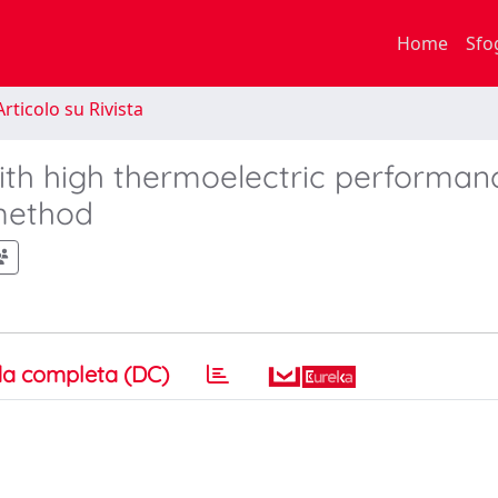
Home
Sfo
rticolo su Rivista
ith high thermoelectric performan
 method
a completa (DC)