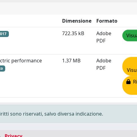
Dimensione
Formato
722.35 kB
Adobe
2017
Visu
PDF
ectric performance
1.37 MB
Adobe
PDF
to
Visu
Ri
ritti sono riservati, salvo diversa indicazione.
-
Privacy