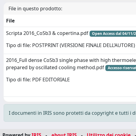
File in questo prodotto:
File
Scripta 2016_CoSb3 & copertina.pdf
Open Access dal 04/11/
Tipo di file: POSTPRINT (VERSIONE FINALE DELL’AUTORE)
2016_Full dense CoSb3 single phase with high thermoel
prepared by oscillated cooling method.pdf
Accesso riserva
Tipo di file: PDF EDITORIALE
I documenti in IRIS sono protetti da copyright e tutti i di
Powered by
IRIS
-
about IRIS
-
Utilizzo dei cookie