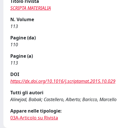
Titolo rivista
SCRIPTA MATERIALIA
N. Volume
113
Pagine (da)
110
Pagine (a)
113
DOI
https://dx.doi.org/10.1016/j.scriptamat.2015.10.029
Tutti gli autori
Alinejad, Babak; Castellero, Alberto; Baricco, Marcello
Appare nelle tipologie:
03A-Articolo su Rivista