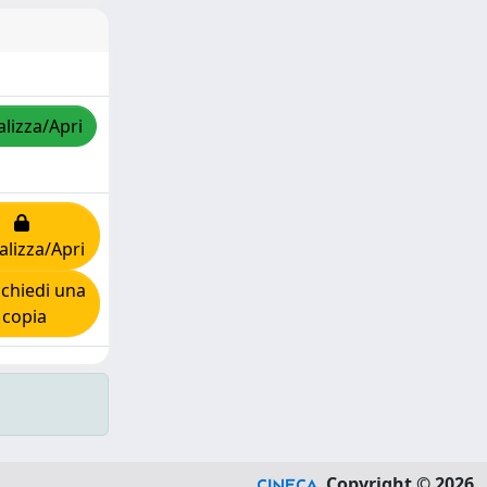
alizza/Apri
alizza/Apri
chiedi una
copia
Copyright © 2026