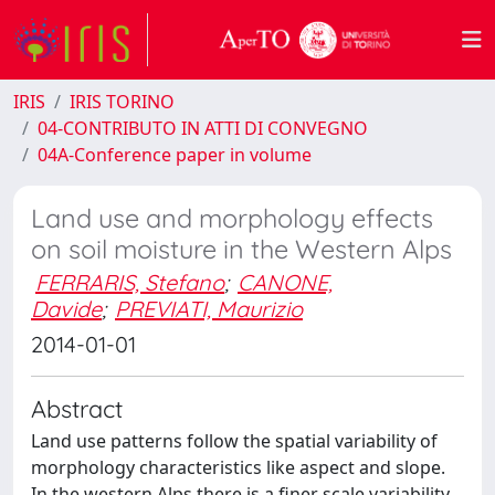
IRIS
IRIS TORINO
04-CONTRIBUTO IN ATTI DI CONVEGNO
04A-Conference paper in volume
Land use and morphology effects
on soil moisture in the Western Alps
FERRARIS, Stefano
;
CANONE,
Davide
;
PREVIATI, Maurizio
2014-01-01
Abstract
Land use patterns follow the spatial variability of
morphology characteristics like aspect and slope.
In the western Alps there is a finer scale variability