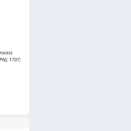
Process
PN); 1707;