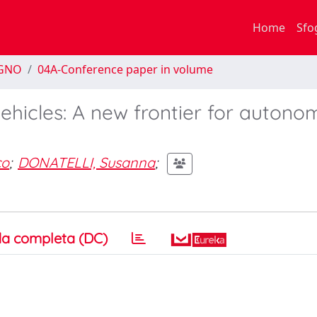
Home
Sfo
EGNO
04A-Conference paper in volume
 vehicles: A new frontier for auton
co
;
DONATELLI, Susanna
;
a completa (DC)