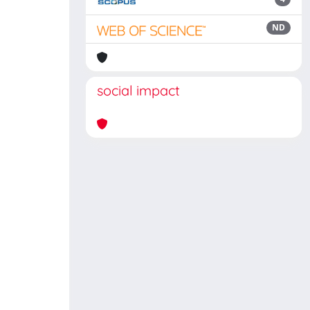
ND
social impact