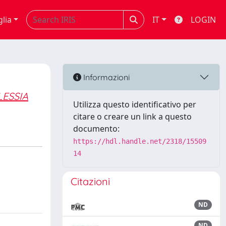
glia
IT
LOGIN
Informazioni
LESSIA
Utilizza questo identificativo per
citare o creare un link a questo
documento:
https://hdl.handle.net/2318/15509
14
Citazioni
ND
ND