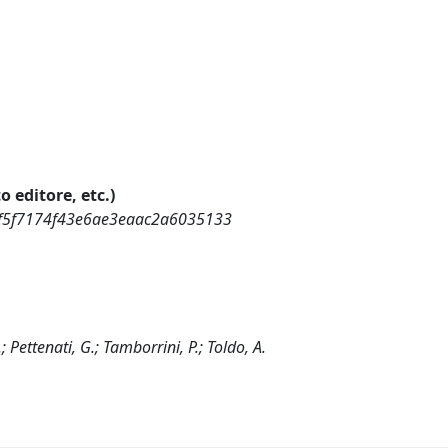
o editore, etc.)
91f5f7174f43e6ae3eaac2a6035133
; Pettenati, G.; Tamborrini, P.; Toldo, A.