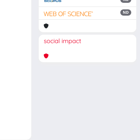
ND
social impact