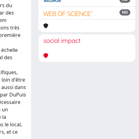
urs du
par des
ND
tem
ions très
 première
social impact
 échelle
al des
ifiques,
loin d'être
, aussi dans
e par DuPuis
écessaire
s un
 la
 le local,
s, et ce