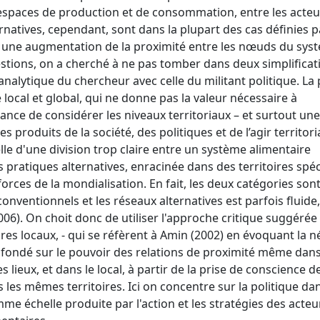
 espaces de production et de consommation, entre les acte
rnatives, cependant, sont dans la plupart des cas définies 
t à une augmentation de la proximité entre les nœuds du sys
estions, on a cherché à ne pas tomber dans deux simplificat
nalytique du chercheur avec celle du militant politique. La
local et global, qui ne donne pas la valeur nécessaire à
rtance de considérer les niveaux territoriaux – et surtout une
produits de la société, des politiques et de l’agir territori
elle d'une division trop claire entre un système alimentaire
s pratiques alternatives, enracinée dans des territoires spéc
ces de la mondialisation. En fait, les deux catégories sont 
conventionnels et les réseaux alternatives est parfois fluide
2006). On choit donc de utiliser l'approche critique suggéré
es locaux, - qui se réfèrent à Amin (2002) en évoquant la n
, fondé sur le pouvoir des relations de proximité même dan
 lieux, et dans le local, à partir de la prise de conscience de
 les mêmes territoires. Ici on concentre sur la politique dans
me échelle produite par l'action et les stratégies des acteur