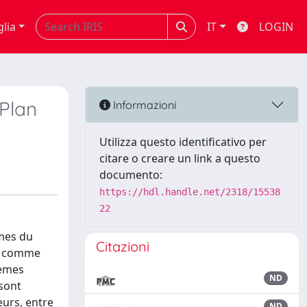
glia
IT
LOGIN
 Plan
Informazioni
Utilizza questo identificativo per
citare o creare un link a questo
documento:
https://hdl.handle.net/2318/15538
22
gmes du
Citazioni
ge comme
tèmes
ND
 sont
eurs, entre
ND