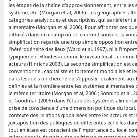
les étapes de la chaîne d'approvisionnement, entre les
système, etc. (Morgan et al, 2006). Les géographies alte
catégories analytiques et descriptives, qui se réfèren
alimentaire (Morgan et al. 2006). Pour affronter ces qu
diffusés dans un champ où on confond souvent la voix a
simplification regarde une trop simple opposition entre 
l'hétérogénéité des lieux (Ward et al. 1997), ni à l'impo
typiquement «fluides» comme le niveau local – comme les 
acteurs (Hinrichs 2003). La seconde simplification est c
conventionnel, capitaliste et fortement mondialisé et le
dans lesquels on cherche de s’opposer localement aux for
définies et la frontière entre les systèmes alimentaires 
le même territoire (Morgan et al, 2006 ; Sonnino et al. 
et Goodman (2005) dans l'étude des systèmes alimentair
prise de conscience d’une dimension politique du local
contexte des relations globalisées entre les acteurs et les
juxtaposition des politiques de différentes échelles dans
tout en étant est conscient de l'importance du local com