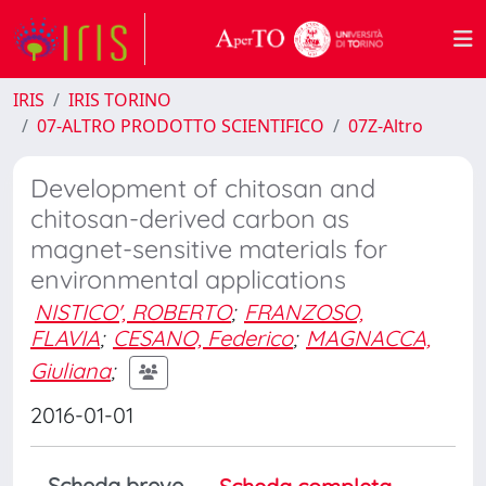
IRIS
IRIS TORINO
07-ALTRO PRODOTTO SCIENTIFICO
07Z-Altro
Development of chitosan and
chitosan-derived carbon as
magnet-sensitive materials for
environmental applications
NISTICO', ROBERTO
;
FRANZOSO,
FLAVIA
;
CESANO, Federico
;
MAGNACCA,
Giuliana
;
2016-01-01
Scheda breve