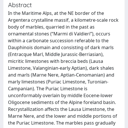
Abstract
In the Maritime Alps, at the NE border of the
Argentera crystalline massif, a kilometre-scale rock
body of marbles, quarried in the past as
ornamental stones (“Marmi di Valdieri”), occurs
within a carbonate succession referable to the
Dauphinois domain and consisting of dark marls
(Entracque Marl, Middle Jurassic-Berriasian),
micritic limestones with breccia beds (Lausa
Limestone, Valanginian-early Aptian), dark shales
and marls (Marne Nere, Aptian-Cenomanian) and
marly limestones (Puriac Limestone, Turonian-
Campanian). The Puriac Limestone is
unconformably overlain by middle Eocene-lower
Oligocene sediments of the Alpine foreland basin.
Recrystallization affects the Lausa Limestone, the
Marne Nere, and the lower and middle portions of
the Puriac Limestone. The marbles pass gradually