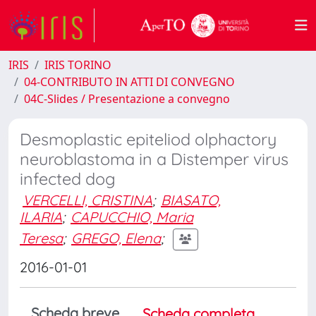
IRIS
IRIS TORINO
04-CONTRIBUTO IN ATTI DI CONVEGNO
04C-Slides / Presentazione a convegno
Desmoplastic epiteliod olphactory
neuroblastoma in a Distemper virus
infected dog
VERCELLI, CRISTINA
;
BIASATO,
ILARIA
;
CAPUCCHIO, Maria
Teresa
;
GREGO, Elena
;
2016-01-01
Scheda breve
Scheda completa