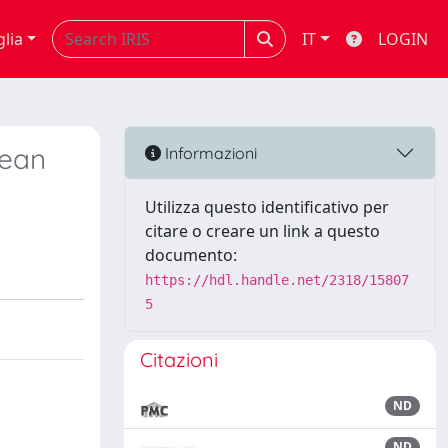
glia
IT
LOGIN
pean
Informazioni
Utilizza questo identificativo per
citare o creare un link a questo
documento:
https://hdl.handle.net/2318/15807
5
Citazioni
ND
ND