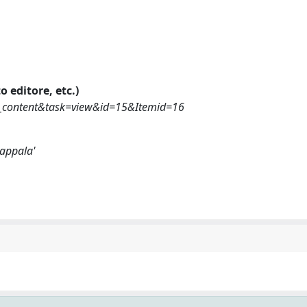
o editore, etc.)
om_content&task=view&id=15&Itemid=16
Zappala'