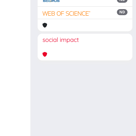
ND
social impact