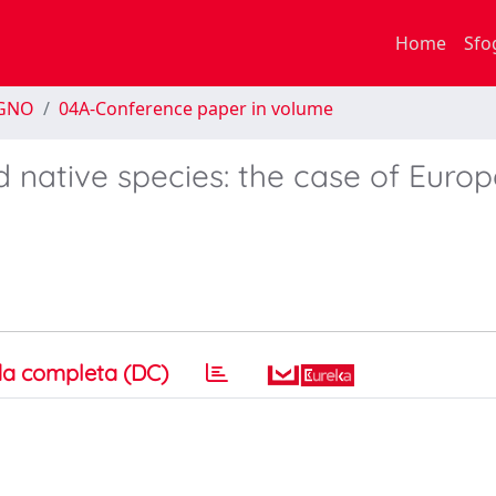
Home
Sfo
EGNO
04A-Conference paper in volume
 native species: the case of Euro
a completa (DC)