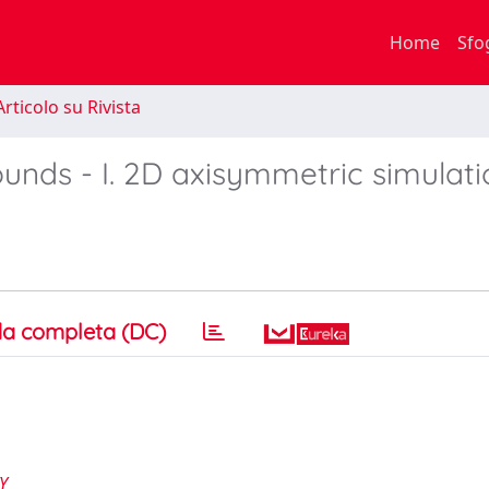
Home
Sfo
rticolo su Rivista
ounds - I. 2D axisymmetric simulat
a completa (DC)
Y