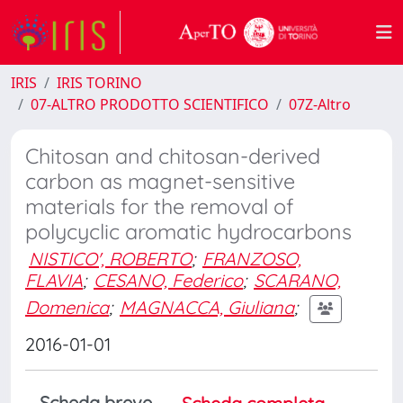
IRIS
IRIS TORINO
07-ALTRO PRODOTTO SCIENTIFICO
07Z-Altro
Chitosan and chitosan-derived
carbon as magnet-sensitive
materials for the removal of
polycyclic aromatic hydrocarbons
NISTICO', ROBERTO
;
FRANZOSO,
FLAVIA
;
CESANO, Federico
;
SCARANO,
Domenica
;
MAGNACCA, Giuliana
;
2016-01-01
Scheda breve