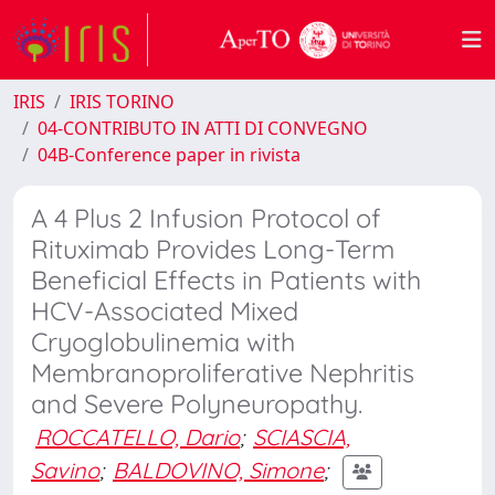
IRIS
IRIS TORINO
04-CONTRIBUTO IN ATTI DI CONVEGNO
04B-Conference paper in rivista
A 4 Plus 2 Infusion Protocol of
Rituximab Provides Long-Term
Beneficial Effects in Patients with
HCV-Associated Mixed
Cryoglobulinemia with
Membranoproliferative Nephritis
and Severe Polyneuropathy.
ROCCATELLO, Dario
;
SCIASCIA,
Savino
;
BALDOVINO, Simone
;