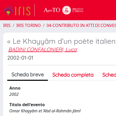
IRIS
IRIS TORINO
04-CONTRIBUTO IN ATTI DI CONV
« Le Khayyām d’un poète italie
BADINI CONFALONIERI, Luca
2002-01-01
Scheda breve
Scheda completa
Sched
Anno
2002
Titolo dell'evento
Omar Khayyām et ‘Abd al-Rahmān Jāmī