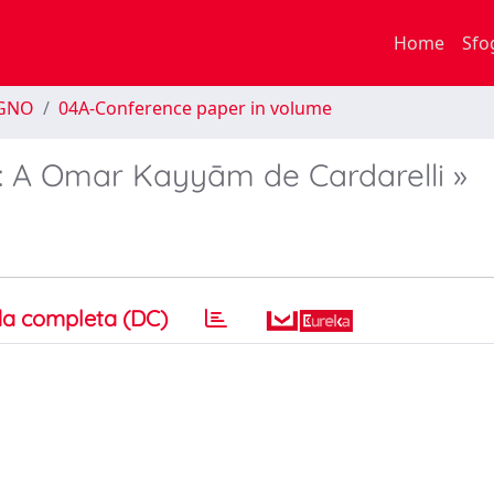
Home
Sfo
EGNO
04A-Conference paper in volume
n: A Omar Kayyām de Cardarelli »
a completa (DC)