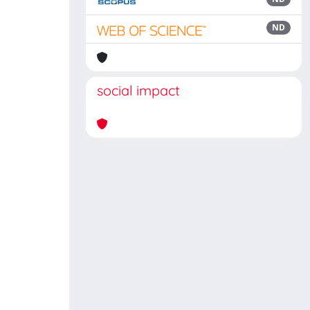
ND
social impact