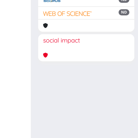
ND
social impact