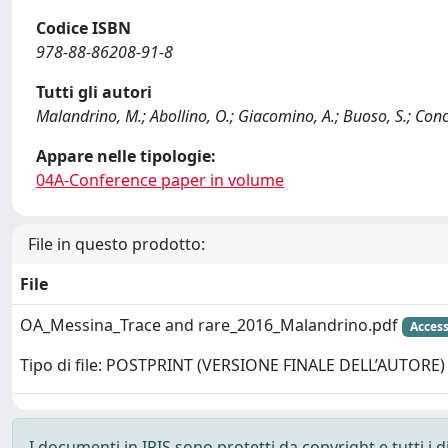
Codice ISBN
978-88-86208-91-8
Tutti gli autori
Malandrino, M.; Abollino, O.; Giacomino, A.; Buoso, S.; Conca,
Appare nelle tipologie:
04A-Conference paper in volume
File in questo prodotto:
File
OA_Messina_Trace and rare_2016_Malandrino.pdf
Access
Tipo di file: POSTPRINT (VERSIONE FINALE DELL’AUTORE)
I documenti in IRIS sono protetti da copyright e tutti i di