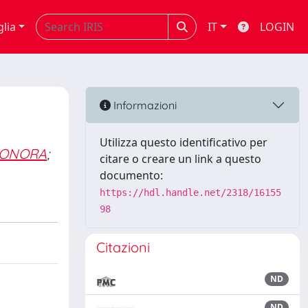
glia
IT
LOGIN
Informazioni
Utilizza questo identificativo per
EONORA
;
citare o creare un link a questo
documento:
https://hdl.handle.net/2318/16155
98
Citazioni
ND
ND