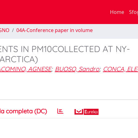
Home
Sfo
EGNO
04A-Conference paper in volume
NTS IN PM10COLLECTED AT NY-
ARCTICA)
ACOMINO, AGNESE
;
BUOSO, Sandro
;
CONCA, EL
a completa (DC)