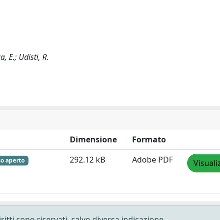
 E.; Udisti, R.
Dimensione
Formato
292.12 kB
Adobe PDF
o aperto
Visuali
ritti sono riservati, salvo diversa indicazione.