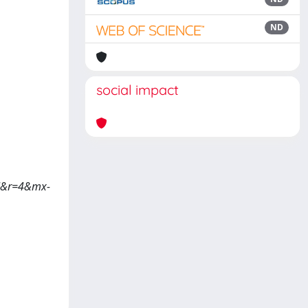
ND
social impact
ml&r=4&mx-