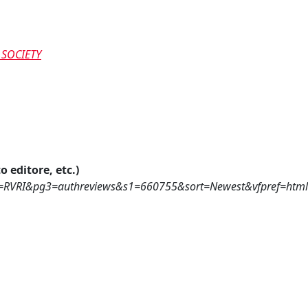
 SOCIETY
o editore, etc.)
g1=RVRI&pg3=authreviews&s1=660755&sort=Newest&vfpref=ht