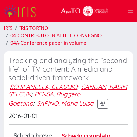
IRIS
IRIS TORINO
04-CONTRIBUTO IN ATTI DI CONVEGNO
04A-Conference paper in volume
Tracking and analyzing the "second
life" of TV content: A media and
social-driven framework
SCHIFANELLA, CLAUDIO
;
CANDAN, KASIM
SELCUK
;
PENSA, Ruggero
Gaetano
;
SAPINO, Maria Luisa
2016-01-01
Scheda breve
Scheda completa