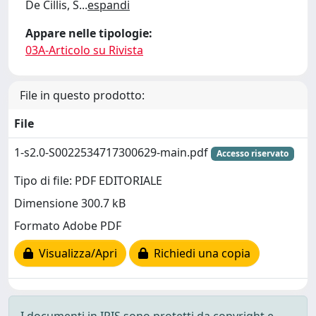
De Cillis, S
...
espandi
Appare nelle tipologie:
03A-Articolo su Rivista
File in questo prodotto:
File
1-s2.0-S0022534717300629-main.pdf
Accesso riservato
Tipo di file: PDF EDITORIALE
Dimensione 300.7 kB
Formato Adobe PDF
Visualizza/Apri
Richiedi una copia
I documenti in IRIS sono protetti da copyright e