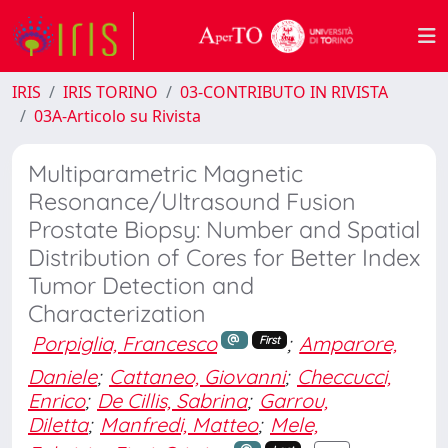
IRIS
IRIS TORINO
03-CONTRIBUTO IN RIVISTA
03A-Articolo su Rivista
Multiparametric Magnetic
Resonance/Ultrasound Fusion
Prostate Biopsy: Number and Spatial
Distribution of Cores for Better Index
Tumor Detection and
Characterization
Porpiglia, Francesco
;
Amparore,
First
Daniele
;
Cattaneo, Giovanni
;
Checcucci,
Enrico
;
De Cillis, Sabrina
;
Garrou,
Diletta
;
Manfredi, Matteo
;
Mele,