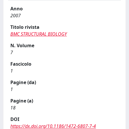
Anno
2007
Titolo rivista
BMC STRUCTURAL BIOLOGY
N. Volume
7
Fascicolo
1
Pagine (da)
1
Pagine (a)
18
DOI
https://dx.doi.org/10.1186/1472-6807-7-4