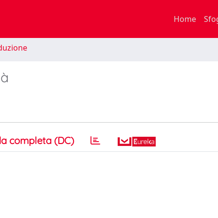
Home
Sfo
duzione
tà
a completa (DC)