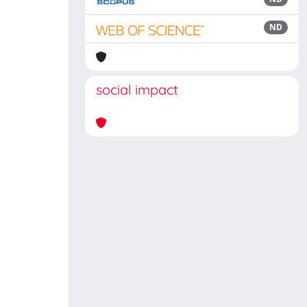
ND
social impact