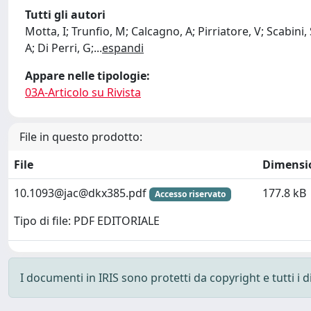
Tutti gli autori
Motta, I; Trunfio, M; Calcagno, A; Pirriatore, V; Scabini, 
A; Di Perri, G;
...
espandi
Appare nelle tipologie:
03A-Articolo su Rivista
File in questo prodotto:
File
Dimensi
10.1093@
jac@dkx385.pdf
177.8 kB
Accesso riservato
Tipo di file: PDF EDITORIALE
I documenti in IRIS sono protetti da copyright e tutti i di