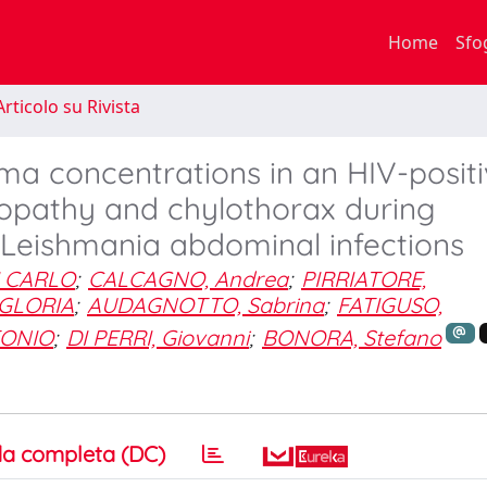
Home
Sfo
rticolo su Rivista
ma concentrations in an HIV-posit
eropathy and chylothorax during
eishmania abdominal infections
I CARLO
;
CALCAGNO, Andrea
;
PIRRIATORE,
GLORIA
;
AUDAGNOTTO, Sabrina
;
FATIGUSO,
TONIO
;
DI PERRI, Giovanni
;
BONORA, Stefano
a completa (DC)