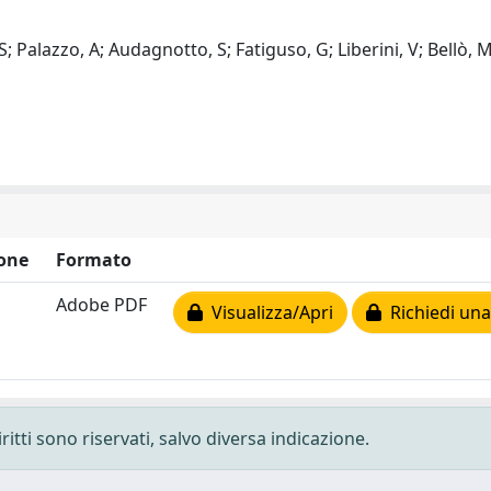
S; Palazzo, A; Audagnotto, S; Fatiguso, G; Liberini, V; Bellò, M
one
Formato
Adobe PDF
Visualizza/Apri
Richiedi una
ritti sono riservati, salvo diversa indicazione.