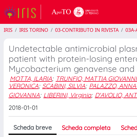
IRIS
IRIS TORINO
03-CONTRIBUTO IN RIVISTA
03A-A
Undetectable antimicrobial plas
patient with protein-losing ent
Mycobacterium genavense and L
MOTTA, ILARIA
;
TRUNFIO, MATTIA GIOVANN
VERONICA
;
SCABINI, SILVIA
;
PALAZZO, ANNA
GIOVANNA
;
LIBERINI, Virginia
;
D'AVOLIO, AN
2018-01-01
Scheda breve
Scheda completa
Sched