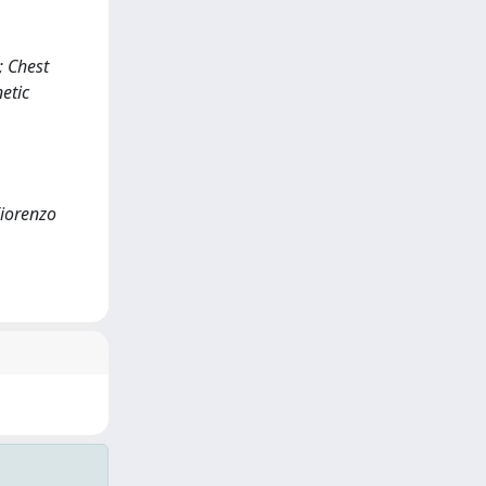
; Chest
etic
Fiorenzo