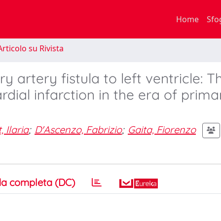
Home
Sfo
rticolo su Rivista
 artery fistula to left ventricle: T
dial infarction in the era of prima
 Ilaria
;
D'Ascenzo, Fabrizio
;
Gaita, Fiorenzo
a completa (DC)