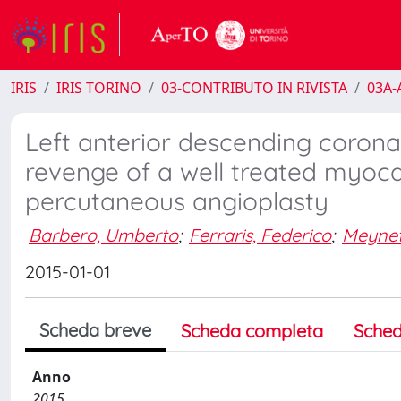
IRIS
IRIS TORINO
03-CONTRIBUTO IN RIVISTA
03A-A
Left anterior descending coronary
revenge of a well treated myocar
percutaneous angioplasty
Barbero, Umberto
;
Ferraris, Federico
;
Meynet,
2015-01-01
Scheda breve
Scheda completa
Sched
Anno
2015