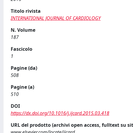
Titolo rivista
INTERNATIONAL JOURNAL OF CARDIOLOGY
N. Volume
187
Fascicolo
1
Pagine (da)
508
Pagine (a)
510
DOI
https://dx.doi.org/10.1016/j.ijcard.2015.03.418
URL del prodotto (archivi open access, fulltext su sit
www.elsevier.com/locate/ijcard