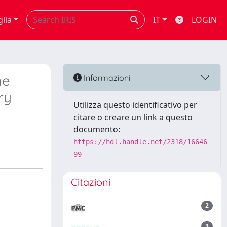
glia
IT
LOGIN
he
Informazioni
ry
Utilizza questo identificativo per
citare o creare un link a questo
documento:
https://hdl.handle.net/2318/16646
99
Citazioni
2
3