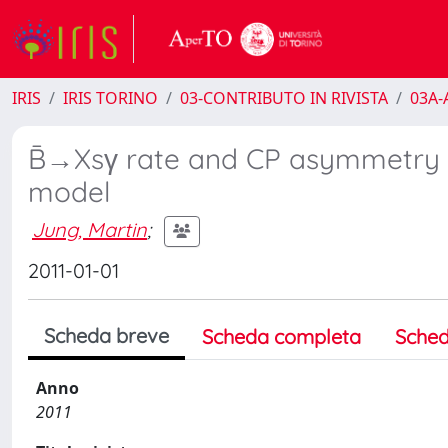
IRIS
IRIS TORINO
03-CONTRIBUTO IN RIVISTA
03A-A
B̄→Xsγ rate and CP asymmetry w
model
Jung, Martin
;
2011-01-01
Scheda breve
Scheda completa
Sched
Anno
2011