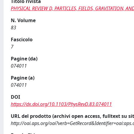
Titolo rivista
PHYSICAL REVIEW D, PARTICLES, FIELDS, GRAVITATION, 
N. Volume
83
Fascicolo
7
Pagine (da)
074011
Pagine (a)
074011
DOI
https://dx.doi.org/10.1103/PhysRevD.83.074011
URL del prodotto (archivi open access, fulltext su sit
http://oai.aps.org/oai?verb=GetRecord&Identifier=oai:a