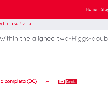
Home
Sfo
rticolo su Rivista
ithin the aligned two-Higgs-doub
a completa (DC)