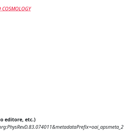
AND COSMOLOGY
o editore, etc.)
ps.org:PhysRevD.83.074011&metadataPrefix=oai_apsmeta_2