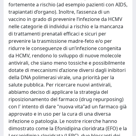
fortemente a rischio (ad esempio pazienti con AIDS,
trapiantati d’organo). Inoltre, l’assenza di un
vaccino in grado di prevenire l’infezione da HCMV
nelle categorie di individui a rischio e la mancanza
di trattamenti prenatali efficaci e sicuri per
prevenire la trasmissione madre-feto e/o per
ridurre le conseguenze di un’infezione congenita
da HCMV, rendono lo sviluppo di nuove molecole
antivirali, che siano meno tossiche e possibilmente
dotate di meccanismi d’azione diversi dagli inibitori
della DNA polimerasi virale, una priorità per la
salute pubblica. Per ricercare nuovi antivirali,
abbiamo deciso di applicare la strategia del
riposizionamento del farmaco (drug repurposing)
con l' intento di dare "nuova vita"ad un farmaco già
approvato e in uso per la cura di una diversa
infezione o patologia. Le nostre ricerche hanno
dimostrato come la Efonidipina cloridrata (EFO) e la
Lercanidipina cloridrata (LERC), due bloccanti dei