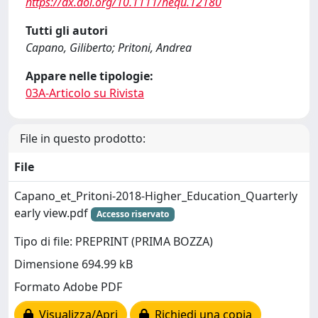
https://dx.doi.org/10.1111/hequ.12180
Tutti gli autori
Capano, Giliberto; Pritoni, Andrea
Appare nelle tipologie:
03A-Articolo su Rivista
File in questo prodotto:
File
Capano_et_Pritoni-2018-Higher_Education_Quarterly
early view.pdf
Accesso riservato
Tipo di file: PREPRINT (PRIMA BOZZA)
Dimensione 694.99 kB
Formato Adobe PDF
Visualizza/Apri
Richiedi una copia