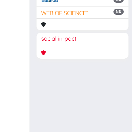
ND
social impact