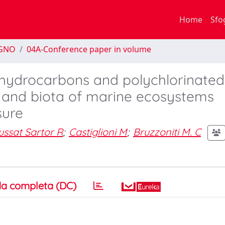
Home
Sfo
EGNO
04A-Conference paper in volume
c hydrocarbons and polychlorinated
t and biota of marine ecosystems
sure
ssat Sartor R
;
Castiglioni M
;
Bruzzoniti M. C
a completa (DC)