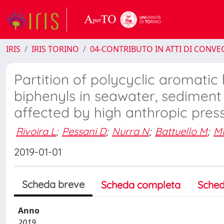
IRIS
IRIS TORINO
04-CONTRIBUTO IN ATTI DI CONV
Partition of polycyclic aromati
biphenyls in seawater, sedimen
affected by high anthropic pres
Rivoira L
;
Pessani D
;
Nurra N
;
Battuello M
;
Mu
2019-01-01
Scheda breve
Scheda completa
Sched
Anno
2019