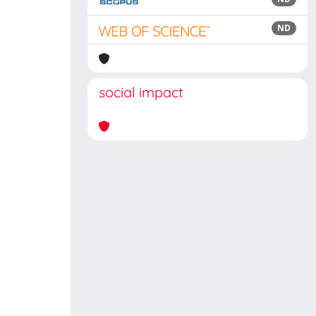
ND
social impact