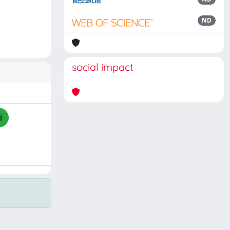
ND
social impact
i