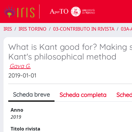
IRIS
IRIS TORINO
03-CONTRIBUTO IN RIVISTA
03A-A
What is Kant good for? Making se
Kant's philosophical method
Gava G.
2019-01-01
Scheda breve
Scheda completa
Sched
Anno
2019
Titolo rivista