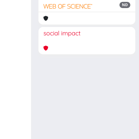
ND
social impact