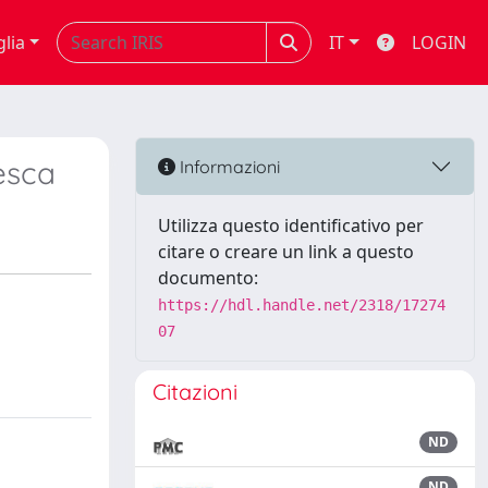
glia
IT
LOGIN
esca
Informazioni
Utilizza questo identificativo per
citare o creare un link a questo
documento:
https://hdl.handle.net/2318/17274
07
Citazioni
ND
ND