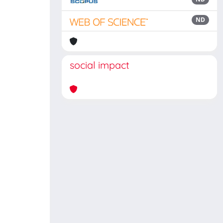
ND
social impact