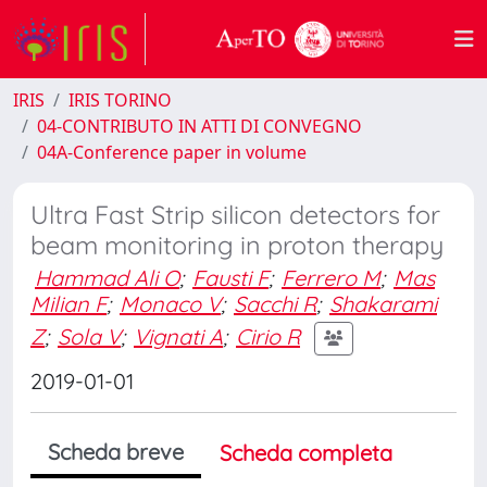
IRIS
IRIS TORINO
04-CONTRIBUTO IN ATTI DI CONVEGNO
04A-Conference paper in volume
Ultra Fast Strip silicon detectors for
beam monitoring in proton therapy
Hammad Ali O
;
Fausti F
;
Ferrero M
;
Mas
Milian F
;
Monaco V
;
Sacchi R
;
Shakarami
Z
;
Sola V
;
Vignati A
;
Cirio R
2019-01-01
Scheda breve
Scheda completa