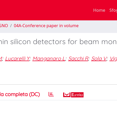
Home
Sfo
EGNO
04A-Conference paper in volume
thin silicon detectors for beam mon
M
;
Lucarelli Y
;
Manganaro L
;
Sacchi R
;
Sola V
;
Vig
a completa (DC)