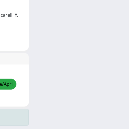
arelli Y,
a/Apri