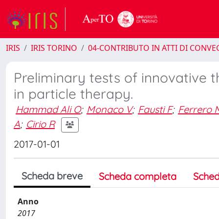
IRIS
IRIS TORINO
04-CONTRIBUTO IN ATTI DI CONV
Preliminary tests of innovative 
in particle therapy.
Hammad Ali O
;
Monaco V
;
Fausti F
;
Ferrero 
A
;
Cirio R
2017-01-01
Scheda breve
Scheda completa
Sched
Anno
2017