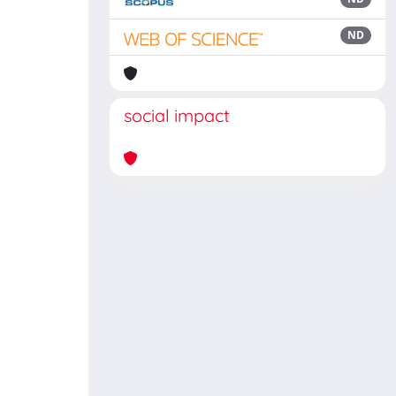
ND
social impact