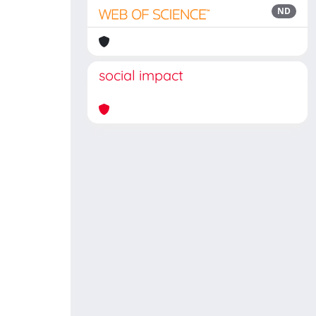
ND
social impact