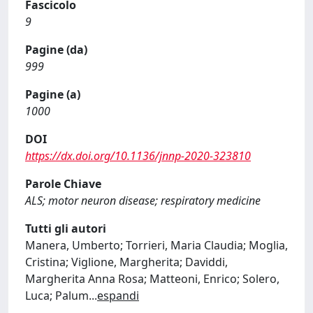
Fascicolo
9
Pagine (da)
999
Pagine (a)
1000
DOI
https://dx.doi.org/10.1136/jnnp-2020-323810
Parole Chiave
ALS; motor neuron disease; respiratory medicine
Tutti gli autori
Manera, Umberto; Torrieri, Maria Claudia; Moglia,
Cristina; Viglione, Margherita; Daviddi,
Margherita Anna Rosa; Matteoni, Enrico; Solero,
Luca; Palum
...
espandi