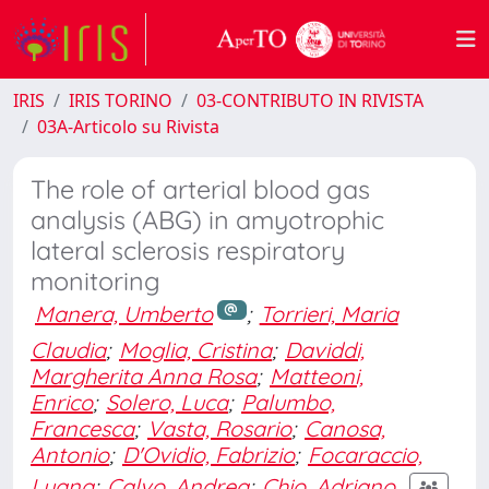
IRIS
IRIS TORINO
03-CONTRIBUTO IN RIVISTA
03A-Articolo su Rivista
The role of arterial blood gas
analysis (ABG) in amyotrophic
lateral sclerosis respiratory
monitoring
Manera, Umberto
;
Torrieri, Maria
Claudia
;
Moglia, Cristina
;
Daviddi,
Margherita Anna Rosa
;
Matteoni,
Enrico
;
Solero, Luca
;
Palumbo,
Francesca
;
Vasta, Rosario
;
Canosa,
Antonio
;
D'Ovidio, Fabrizio
;
Focaraccio,
Luana
;
Calvo, Andrea
;
Chio, Adriano